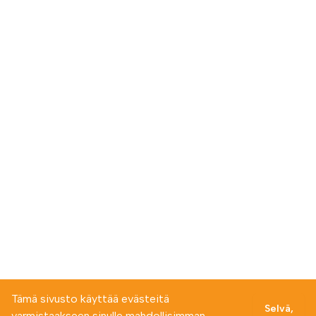
Tämä sivusto käyttää evästeitä
Selvä,
varmistaakseen sinulle mahdollisimman