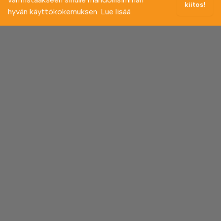
kiitos!
hyvän käyttökokemuksen.
Lue lisää
SIVUSTO
Etusivu
Tietoa meistä
Usein kysyttyä
Ota yhteyttä